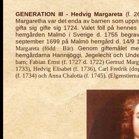
GENERATION III - Hedvig Margareta
(f. 2
Margaretha var det enda av barnen som uppnå
gifta sig gifte sig 1724. Valet föll på henn
herrgården Malmö i Sverige d. 1755 begra
september 1699 på Malmö herrgård d. 14/9 175
Margareta (född
Bär).
Genom giftemålet me
herrgårdarna Hannijöggi, Jegelecht och Und
barn; Fabian Ernst (f. 1727 d. 1722) Gertrud Marga
1733), Hedvig Elisabet (f. 1736), Carl Fredrik (do
(f. 1734) och Anna Chalotta (f. 1745). (Elgenstierna