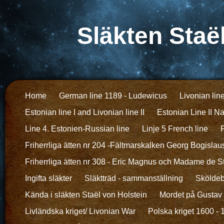
Släkten Staë
Home
German line 1189 - Ludewicus
Livonian lin
Estonian line I and Livonian line II
Estonian Line II N
Line 4. Estonien-Russian line
Linje 5 French line
F
Friherrliga ätten nr 204 -Fältmarskalken Georg Bogislau
Friherrliga ätten nr 308 - Eric Magnus och Madame de S
Ingifta släkter
Släktträd - sammanställning
Sköldeb
Kända i släkten Staël von Holstein
Mordet på Gustav I
Livländska kriget/ Livonian War
Polska kriget 1600 -