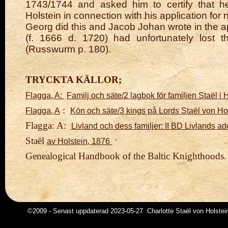
1743/1744 and asked him to certify that h
Holstein in connection with his application for 
Georg did this and Jacob Johan wrote in the app
(f. 1666 d. 1720) had unfortunately lost th
(Russwurm p. 180).
TRYCKTA KÄLLOR;
Flagga, A:
Familj och säte/2 lagbok för familjen Staël i 
:
Flagga, A
Kön och säte/3 kings på Lords Staël von Hol
Flagga: A:
Livland och dess familjer: II BD Livlands ade
Staël
av Holstein, 1876
Genealogical Handbook of the Baltic Knighthoods.
©2009 - Senast uppdaterad 2023-05-27 Charlotte Staël von Holstei