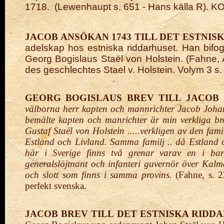
1718. (Lewenhaupt s. 651 - Hans källa R). 
JACOB ANSÖKAN 1743 TILL DET ESTNIS
adelskap hos estniska riddarhuset. Han bifog
Georg Bogislaus Staël von Holstein. (Fahne,
des geschlechtes Stael v. Holstein. Volym 3 s
GEORG BOGISLAUS BREV TILL JACOB
välborna herr kapten och mannrichter Jacob Johan S
bemälte kapten och manrichter är min verkliga bro
Gustaf Staël von Holstein .....verkligen av den fami
Estland och Livland. Samma familj .. då Estland 
här i Sverige finns två grenar varav en i bar
generalslöjtnant och infanteri guvernör över Ka
och slott som finns i samma provins.
(Fahne, s. 22
perfekt svenska.
JACOB BREV TILL DET ESTNISKA RIDD