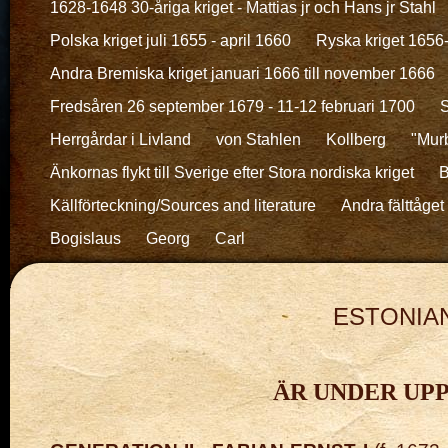
1628-1648 30-åriga kriget - Mattias jr och Hans jr Stahl
Polska kriget juli 1655 - april 1660
Ryska kriget 1656
Andra Bremiska kriget januari 1666 till november 1666
Fredsåren 26 september 1679 - 11-12 februari 1700
S
Herrgårdar i Livland
von Stahlen
Kollberg
"Murb
Änkornas flykt till Sverige efter Stora nordiska kriget
B
Källförteckning/Sources and literature
Andra fälttåget 
Bogislaus
Georg
Carl
ESTONIAN
ÄR UNDER UPP