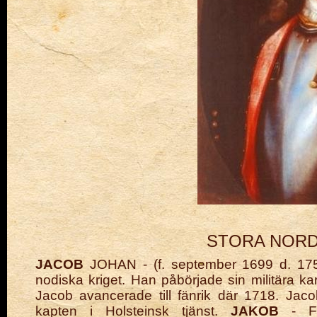
STORA NORD
JACOB
JOHAN - (f. september 1699 d. 175
nodiska kriget. Han påbörjade sin militära k
Jacob avancerade till fänrik där 1718. Ja
kapten i Holsteinsk tjänst.
JAKOB
- Fä