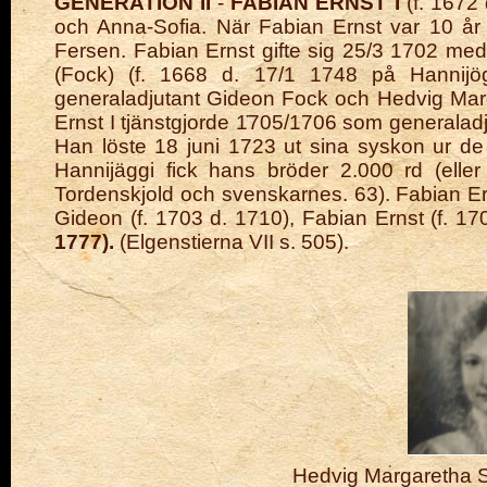
GENERATION II
-
FABIAN ERNST I
(f. 1672 
och Anna-Sofia. När Fabian Ernst var 10 
Fersen.
Fabian Ernst gifte sig 25/3 1702 med
(Fock) (f. 1668 d. 17/1 1748 på Hannijöggi
generaladjutant Gideon Fock och Hedvig Mar
Ernst I tjänstgjorde 1705/1706 som generaladj
Han
löste 18 juni 1723 ut sina syskon ur d
Hannijäggi fick hans bröder 2.000 rd (elle
Tordenskjold och svenskarnes. 63).
Fabian E
Gideon (f. 1703 d. 1710), Fabian Ernst (f. 1
1777).
(Elgenstierna VII s. 505).
Hedvig Margaretha St