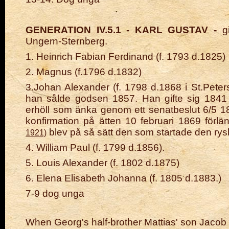
GENERATION IV.5.1 - KARL GUSTAV -
gi
Ungern-Sternberg.
1. Heinrich Fabian Ferdinand (f. 1793 d.1825)
2. Magnus (f.1796 d.1832)
3.Johan Alexander (f. 1798 d.1868 i St.Peter
han sålde godsen 1857. Han gifte sig 1841
erhöll som änka genom ett senatbeslut 6/5 1
konfirmation på ätten
10 februari 1869
förlän
blev på så sätt den som startade den ry
1921)
4. William Paul (f. 1799 d.1856).
5. Louis Alexander (f. 1802 d.1875)
6. Elena Elisabeth Johanna (f. 1805 d.1883.)
7-9 dog
unga
When Georg's half-brother Mattias' son Jacob 