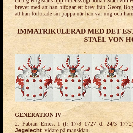
Georg Bogislaus upp ordensvogt Johan Staël von H
brevet med att han bifogar ett brev från Georg Bog
att han förlorade sin pappa när han var ung och ham
IMMATRIKULERAD MED DET ESTN
STAËL VON H
GENERATION IV
2. Fabian Ernest I (f. 17/8 1727 d. 24/3 1772
Jegelecht
vidare på mansidan.