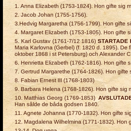
1. Anna Elizabeth (1753-1824). Hon gifte sig
2. Jacob Johan (1755-1756).
3.Hedvig Margaretha (1756-1799). Hon gifte 
4. Margaret Elizabeth (1753-1805). Hon gifte
5. Karl Gustav
(1761-7/12 1816)
STARTADE 
Maria Karlovna (Gerbel) (f. 1820 d. 1895). De f
oktober 1868 i st Petersburg) och Alexander Ca
6. Henrietta Elizabeth (1762-1816). Hon gift
7. Gertrud Margarethe (1764-1826). Hon gifte
8. Fabian Ernest III (1768-1803)
9. Barbara Helena (1768-1826). Hon gifte sig
10. Matthias Georg (1769-1853)
AVSLUTAD
Han sålde de båda godsen 1840.
11. Agnete Johanna (1770-1832). Hon gifte si
12. Magdalena Wilhelmina (1771-1832). Hon gif
13-14. Dog
unga