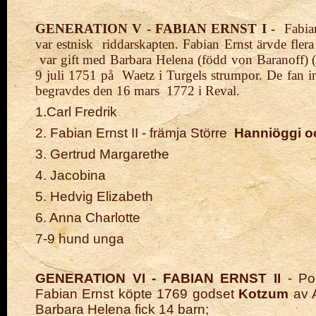
GENERATION V - FABIAN ERNST I -
Fabia
var estnisk
riddarskapten.
Fabian Ernst ärvde fler
var gift med Barbara Helena (född von Baranoff) 
9 juli 1751 på
Waetz i Turgels strumpor.
De fan i
begravdes den 16
mars
1772 i Reval.
1.Carl Fredrik
2. Fabian Ernst II - främja Större
Hanniöggi o
3. Gertrud Margarethe
4. Jacobina
5. Hedvig Elizabeth
6. Anna Charlotte
7-9 hund unga
GENERATION VI - FABIAN ERNST II
- Po
Fabian Ernst köpte 1769 godset
Kotzum
av 
Barbara Helena fick
14 barn;